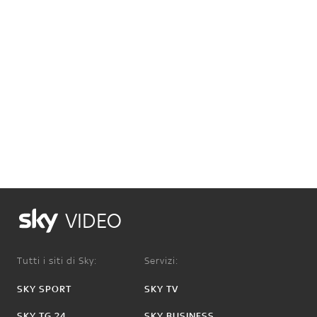
VIDEO
Tutti i siti di Sky:
Servizi:
SKY SPORT
SKY TV
SKY TG 24
SKY BUSINESS