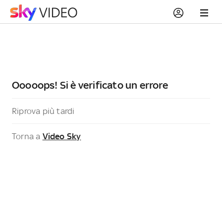
Ooooops! Si è verificato un errore
Riprova più tardi
Torna a
Video Sky