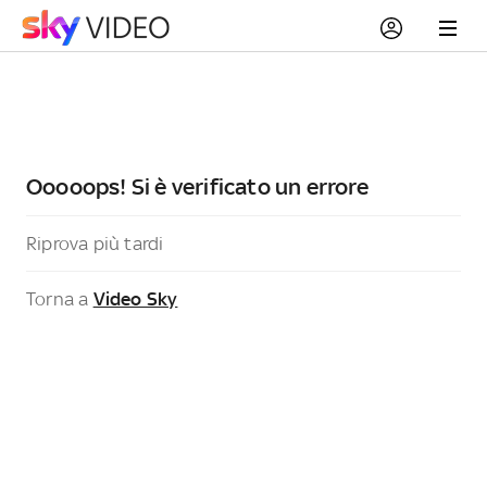
Ooooops! Si è verificato un errore
Riprova più tardi
Torna a
Video Sky