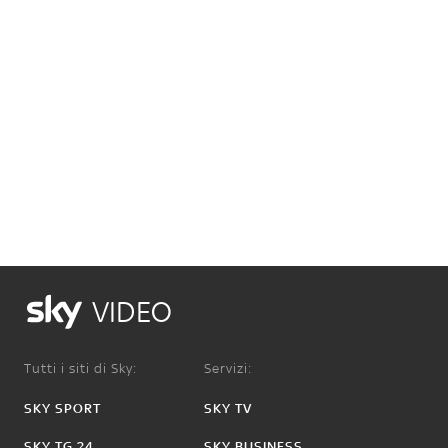
VIDEO
Tutti i siti di Sky:
Servizi:
SKY SPORT
SKY TV
SKY TG 24
SKY BUSINESS