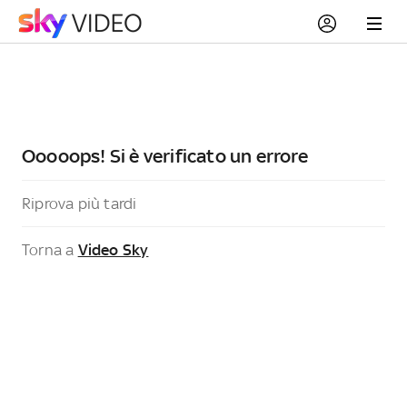
Ooooops! Si è verificato un errore
Riprova più tardi
Torna a
Video Sky