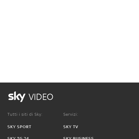
VIDEO
Tutti i siti di Sky:
Servizi:
SKY SPORT
SKY TV
SKY TG 24
SKY BUSINESS