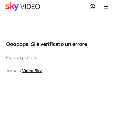
Ooooops! Si è verificato un errore
Riprova più tardi
Torna a
Video Sky