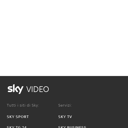
VIDEO
Tutti i siti di Sky:
Servizi:
SKY SPORT
SKY TV
SKY TG 24
SKY BUSINESS