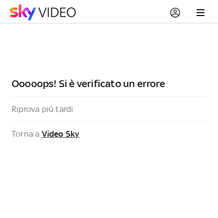
Ooooops! Si è verificato un errore
Riprova più tardi
Torna a
Video Sky