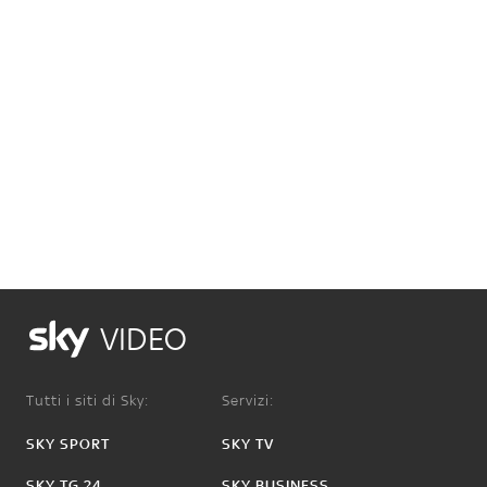
VIDEO
Tutti i siti di Sky:
Servizi:
SKY SPORT
SKY TV
SKY TG 24
SKY BUSINESS