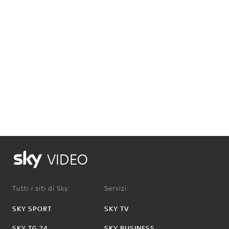
VIDEO
Tutti i siti di Sky:
Servizi:
SKY SPORT
SKY TV
SKY TG 24
SKY BUSINESS