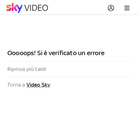
Ooooops! Si è verificato un errore
Riprova più tardi
Torna a
Video Sky