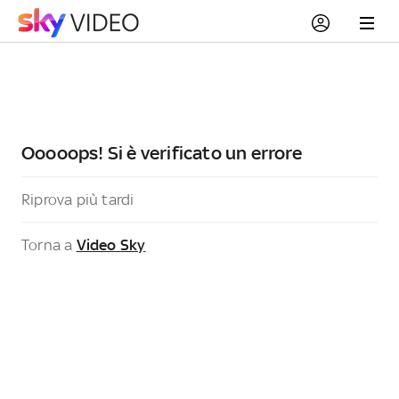
Ooooops! Si è verificato un errore
Riprova più tardi
Torna a
Video Sky