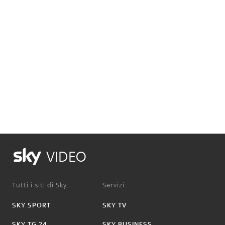
VIDEO
Tutti i siti di Sky:
Servizi:
SKY SPORT
SKY TV
SKY TG 24
SKY BUSINESS