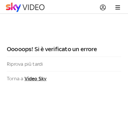
Ooooops! Si è verificato un errore
Riprova più tardi
Torna a
Video Sky