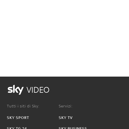
VIDEO
Tutti i siti di Sky:
Servizi:
SKY SPORT
SKY TV
SKY TG 24
SKY BUSINESS