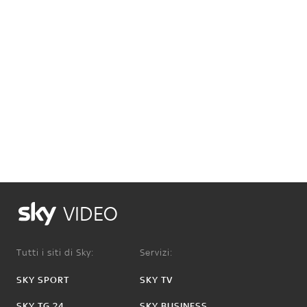
VIDEO
Tutti i siti di Sky:
Servizi:
SKY SPORT
SKY TV
SKY TG 24
SKY BUSINESS