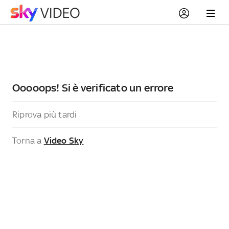
Ooooops! Si è verificato un errore
Riprova più tardi
Torna a
Video Sky