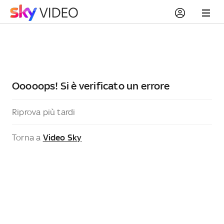
Ooooops! Si è verificato un errore
Riprova più tardi
Torna a
Video Sky