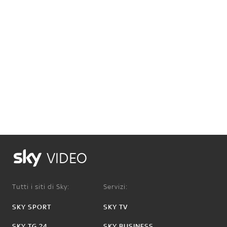
VIDEO
Tutti i siti di Sky:
Servizi:
SKY SPORT
SKY TV
SKY TG 24
SKY BUSINESS