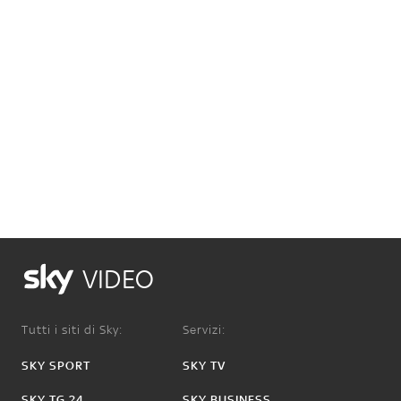
VIDEO
Tutti i siti di Sky:
Servizi:
SKY SPORT
SKY TV
SKY TG 24
SKY BUSINESS