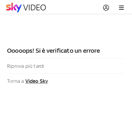
Ooooops! Si è verificato un errore
Riprova più tardi
Torna a
Video Sky