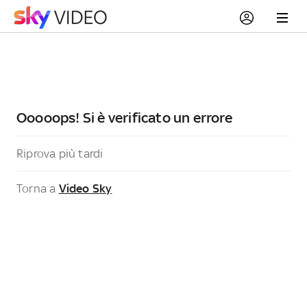
Ooooops! Si è verificato un errore
Riprova più tardi
Torna a
Video Sky