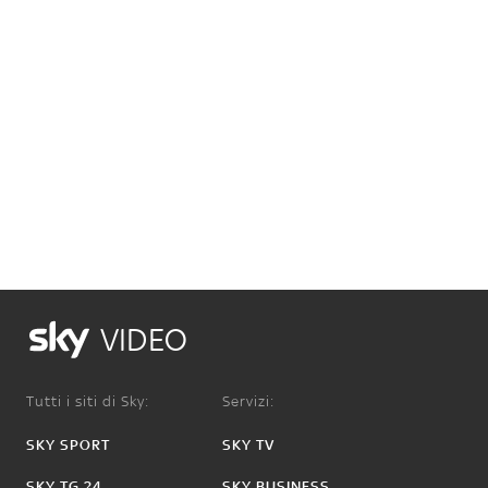
VIDEO
Tutti i siti di Sky:
Servizi:
SKY SPORT
SKY TV
SKY TG 24
SKY BUSINESS