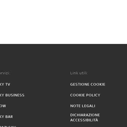
rvizi:
Link utili:
KY TV
GESTIONE COOKIE
KY BUSINESS
COOKIE POLICY
OW
NOTE LEGALI
DICHIARAZIONE
KY BAR
ACCESSIBILITÀ