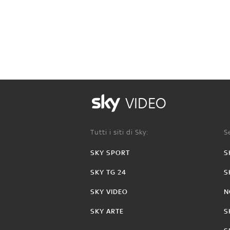
VIDEO
Tutti i siti di Sky:
Se
SKY SPORT
S
SKY TG 24
S
SKY VIDEO
N
SKY ARTE
S