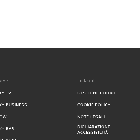
rvizi:
Link utili:
KY TV
GESTIONE COOKIE
KY BUSINESS
COOKIE POLICY
OW
NOTE LEGALI
DICHIARAZIONE
KY BAR
ACCESSIBILITÀ