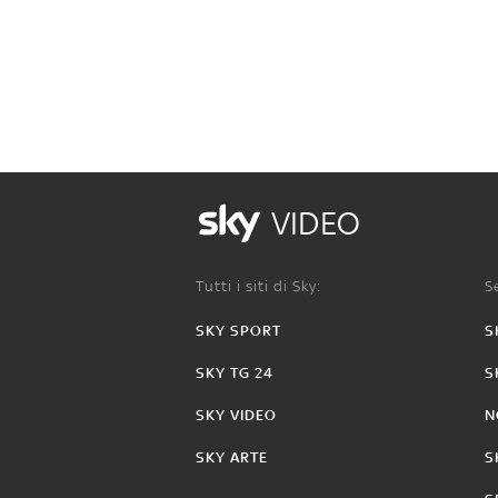
VIDEO
Tutti i siti di Sky:
Se
SKY SPORT
S
SKY TG 24
S
SKY VIDEO
N
SKY ARTE
S