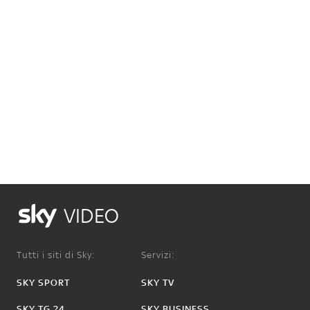
VIDEO
Tutti i siti di Sky:
Servizi:
SKY SPORT
SKY TV
SKY TG 24
SKY BUSINESS