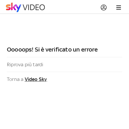
Ooooops! Si è verificato un errore
Riprova più tardi
Torna a
Video Sky