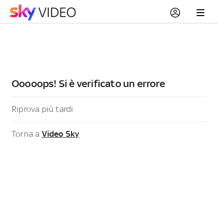
Ooooops! Si è verificato un errore
Riprova più tardi
Torna a
Video Sky