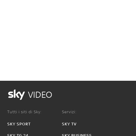
VIDEO
Tutti i siti di Sky:
Servizi:
SKY SPORT
SKY TV
SKY TG 24
SKY BUSINESS