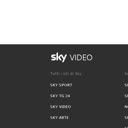
VIDEO
Tutti i siti di Sky:
Se
SKY SPORT
S
SKY TG 24
S
SKY VIDEO
N
SKY ARTE
S