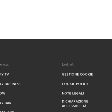
rvizi:
Link utili:
KY TV
GESTIONE COOKIE
KY BUSINESS
COOKIE POLICY
OW
NOTE LEGALI
DICHIARAZIONE
KY BAR
ACCESSIBILITÀ