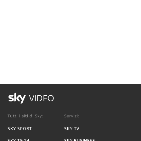
VIDEO
Tutti i siti di Sky:
Servizi:
SKY SPORT
SKY TV
SKY TG 24
SKY BUSINESS