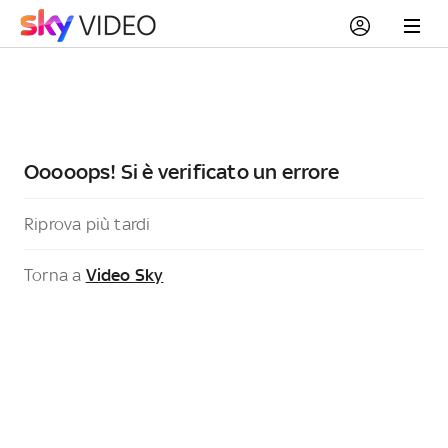
Ooooops! Si è verificato un errore
Riprova più tardi
Torna a
Video Sky