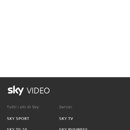
VIDEO
Tutti i siti di Sky:
Servizi:
SKY SPORT
SKY TV
SKY TG 24
SKY BUSINESS