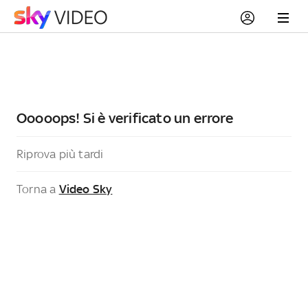
Ooooops! Si è verificato un errore
Riprova più tardi
Torna a
Video Sky