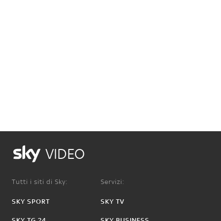
VIDEO
Tutti i siti di Sky:
Servizi:
SKY SPORT
SKY TV
SKY TG 24
SKY BUSINESS