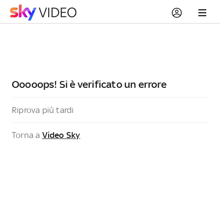
Ooooops! Si è verificato un errore
Riprova più tardi
Torna a
Video Sky