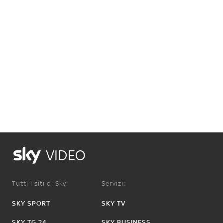
VIDEO
Tutti i siti di Sky:
Servizi:
SKY SPORT
SKY TV
SKY TG 24
SKY BUSINESS