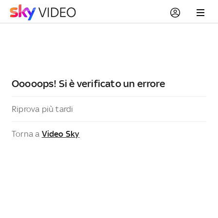
Ooooops! Si è verificato un errore
Riprova più tardi
Torna a
Video Sky