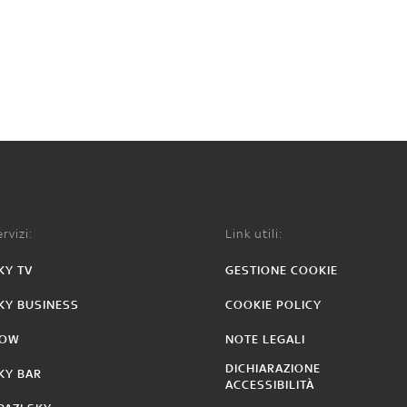
rvizi:
Link utili:
KY TV
GESTIONE COOKIE
KY BUSINESS
COOKIE POLICY
OW
NOTE LEGALI
DICHIARAZIONE
KY BAR
ACCESSIBILITÀ