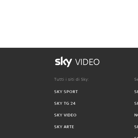
VIDEO
Tutti i siti di Sky:
Se
SKY SPORT
S
SKY TG 24
S
SKY VIDEO
N
SKY ARTE
S