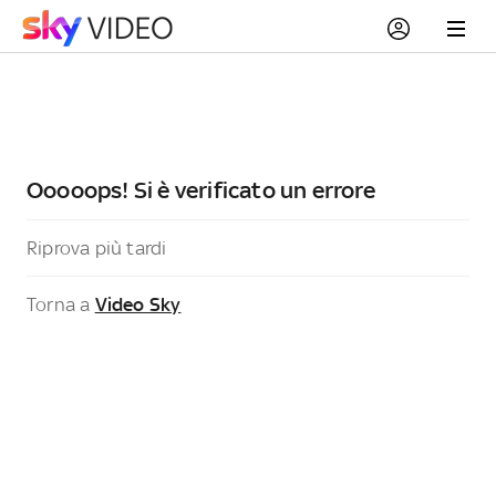
Ooooops! Si è verificato un errore
Riprova più tardi
Torna a
Video Sky