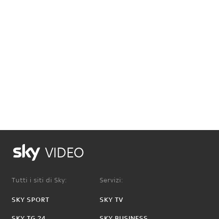
VIDEO
Tutti i siti di Sky:
Servizi:
SKY SPORT
SKY TV
SKY TG 24
SKY BUSINESS