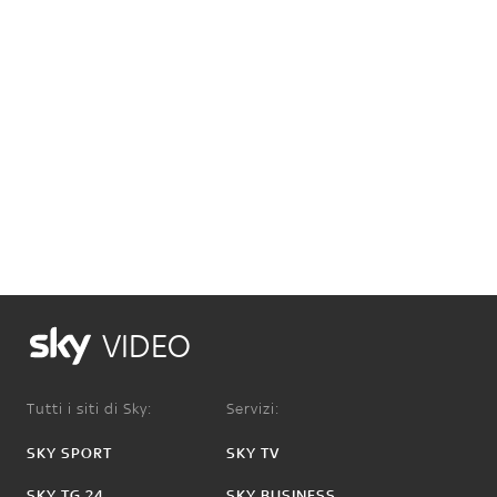
VIDEO
Tutti i siti di Sky:
Servizi:
SKY SPORT
SKY TV
SKY TG 24
SKY BUSINESS