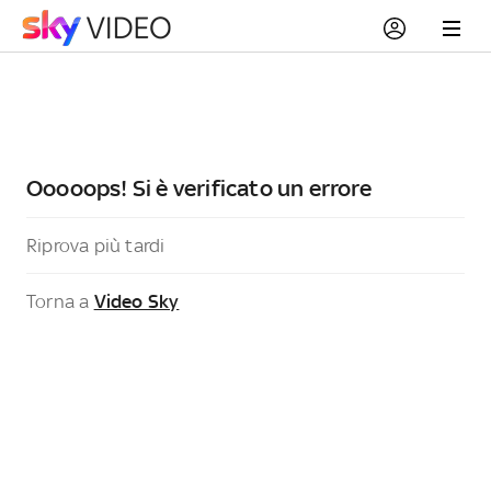
Ooooops! Si è verificato un errore
Riprova più tardi
Torna a
Video Sky