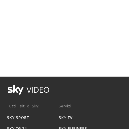
VIDEO
Tutti i siti di Sky:
Servizi:
SKY SPORT
SKY TV
SKY TG 24
SKY BUSINESS