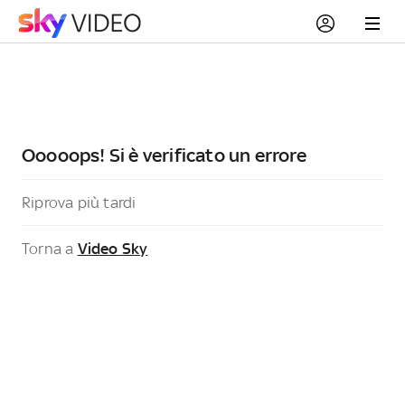
Ooooops! Si è verificato un errore
Riprova più tardi
Torna a
Video Sky