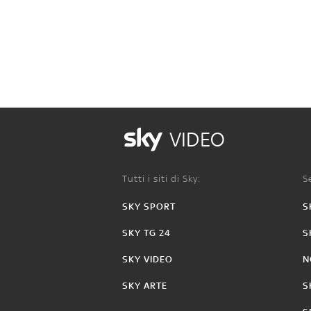
VIDEO
Tutti i siti di Sky:
Se
SKY SPORT
S
SKY TG 24
S
SKY VIDEO
N
SKY ARTE
S