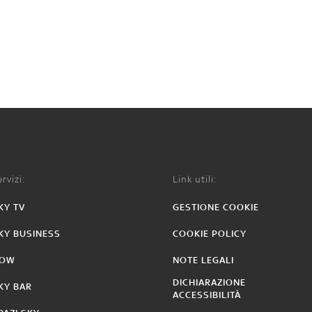
rvizi:
Link utili:
KY TV
GESTIONE COOKIE
KY BUSINESS
COOKIE POLICY
OW
NOTE LEGALI
DICHIARAZIONE
KY BAR
ACCESSIBILITÀ