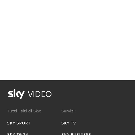
VIDEO
Tutti i siti di Sky:
Servizi:
SKY SPORT
SKY TV
SKY TG 24
SKY BUSINESS