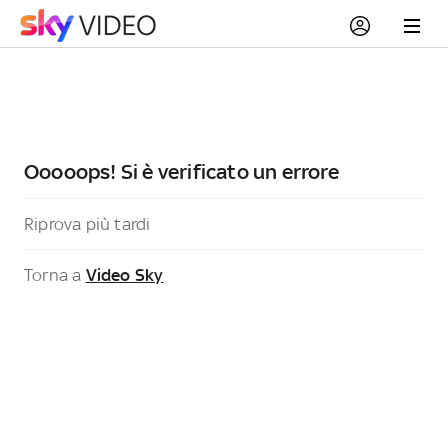
Ooooops! Si è verificato un errore
Riprova più tardi
Torna a
Video Sky