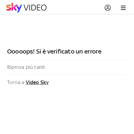
Ooooops! Si è verificato un errore
Riprova più tardi
Torna a
Video Sky