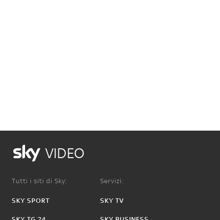
VIDEO
Tutti i siti di Sky:
Servizi:
SKY SPORT
SKY TV
SKY TG 24
SKY BUSINESS