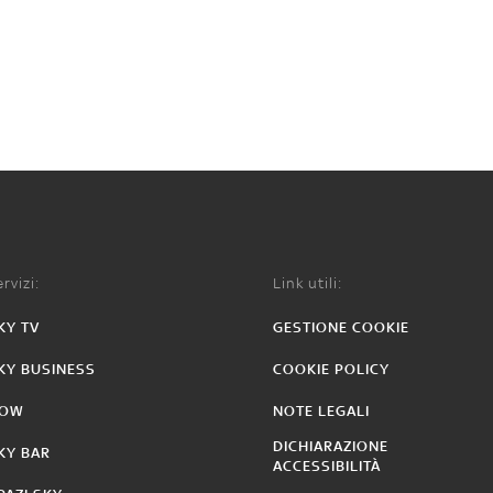
rvizi:
Link utili:
KY TV
GESTIONE COOKIE
KY BUSINESS
COOKIE POLICY
OW
NOTE LEGALI
DICHIARAZIONE
KY BAR
ACCESSIBILITÀ