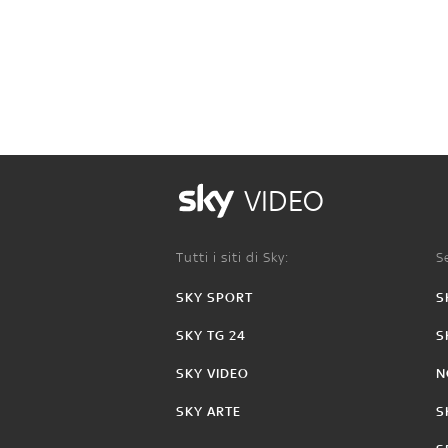
VIDEO
Tutti i siti di Sky:
Se
SKY SPORT
S
SKY TG 24
S
SKY VIDEO
N
SKY ARTE
S