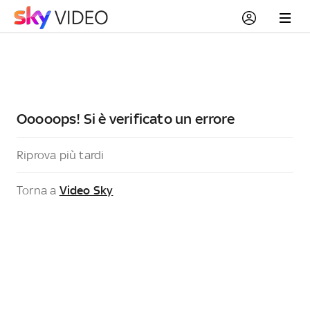
Ooooops! Si è verificato un errore
Riprova più tardi
Torna a
Video Sky