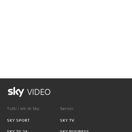
VIDEO
Tutti i siti di Sky:
Servizi:
SKY SPORT
SKY TV
SKY TG 24
SKY BUSINESS