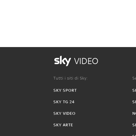
VIDEO
Tutti i siti di Sky:
Se
SKY SPORT
S
SKY TG 24
S
SKY VIDEO
N
SKY ARTE
S