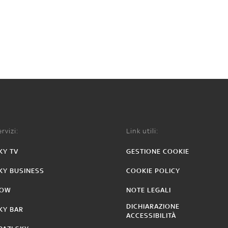
rvizi:
Link utili:
KY TV
GESTIONE COOKIE
KY BUSINESS
COOKIE POLICY
OW
NOTE LEGALI
DICHIARAZIONE
KY BAR
ACCESSIBILITÀ