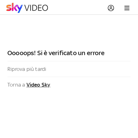
Ooooops! Si è verificato un errore
Riprova più tardi
Torna a
Video Sky