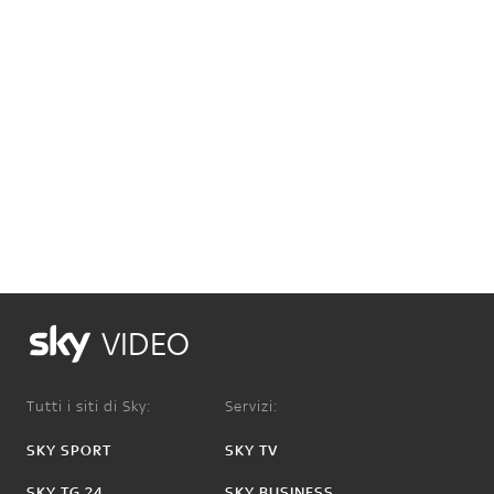
VIDEO
Tutti i siti di Sky:
Servizi:
SKY SPORT
SKY TV
SKY TG 24
SKY BUSINESS