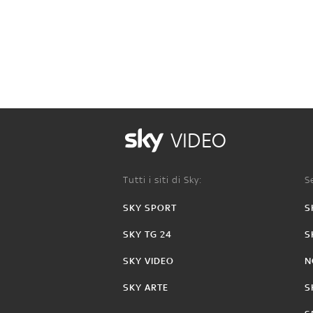
VIDEO
Tutti i siti di Sky:
Se
SKY SPORT
S
SKY TG 24
S
SKY VIDEO
N
SKY ARTE
S