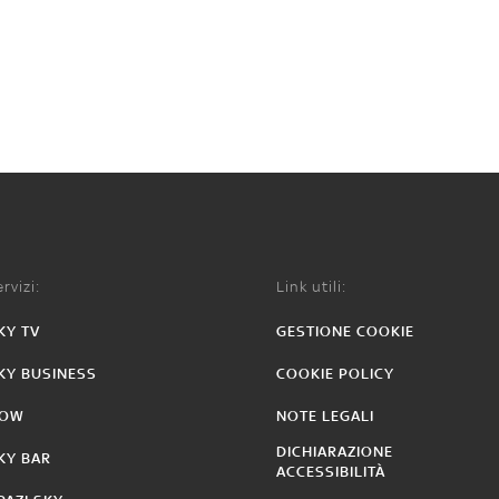
rvizi:
Link utili:
KY TV
GESTIONE COOKIE
KY BUSINESS
COOKIE POLICY
OW
NOTE LEGALI
DICHIARAZIONE
KY BAR
ACCESSIBILITÀ