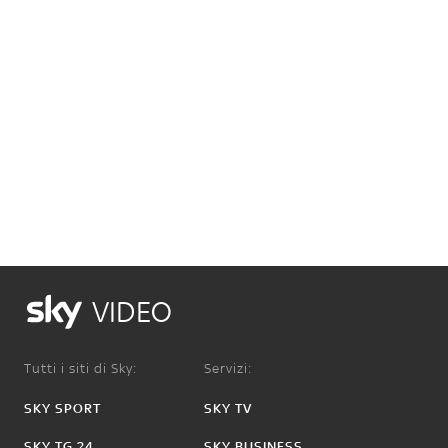
VIDEO
Tutti i siti di Sky:
Servizi:
SKY SPORT
SKY TV
SKY TG 24
SKY BUSINESS