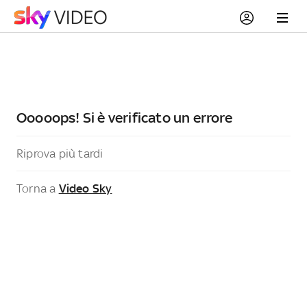
Ooooops! Si è verificato un errore
Riprova più tardi
Torna a
Video Sky