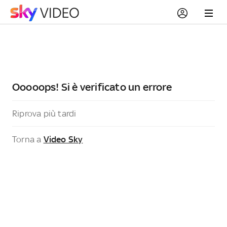
Ooooops! Si è verificato un errore
Riprova più tardi
Torna a
Video Sky