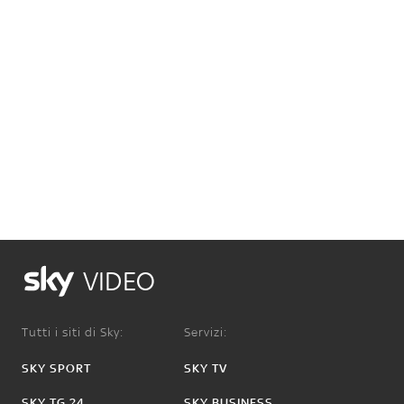
VIDEO
Tutti i siti di Sky:
Servizi:
SKY SPORT
SKY TV
SKY TG 24
SKY BUSINESS