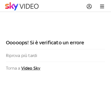
Ooooops! Si è verificato un errore
Riprova più tardi
Torna a
Video Sky