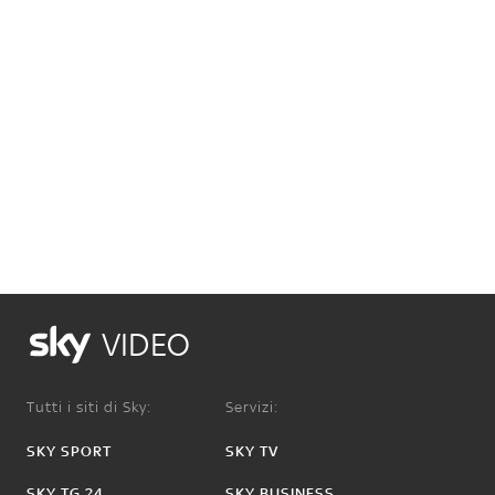
VIDEO
Tutti i siti di Sky:
Servizi:
SKY SPORT
SKY TV
SKY TG 24
SKY BUSINESS