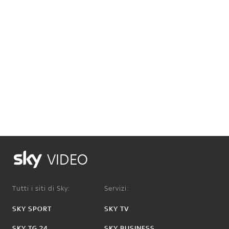
VIDEO
Tutti i siti di Sky:
Servizi:
SKY SPORT
SKY TV
SKY TG 24
SKY BUSINESS