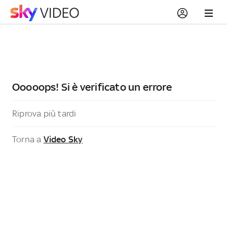
Ooooops! Si è verificato un errore
Riprova più tardi
Torna a
Video Sky