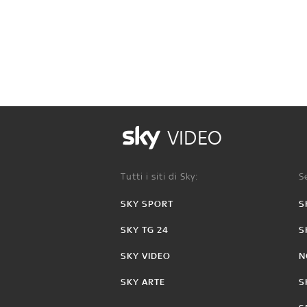
VIDEO
Tutti i siti di Sky:
Se
SKY SPORT
S
SKY TG 24
S
SKY VIDEO
N
SKY ARTE
S