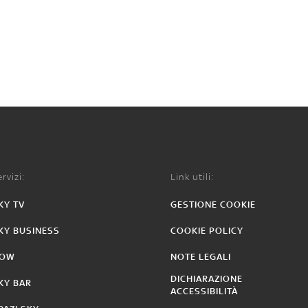
rvizi:
Link utili:
KY TV
GESTIONE COOKIE
KY BUSINESS
COOKIE POLICY
OW
NOTE LEGALI
DICHIARAZIONE
KY BAR
ACCESSIBILITÀ