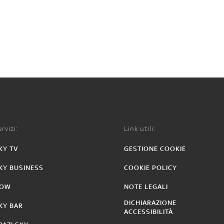
rvizi:
Link utili:
KY TV
GESTIONE COOKIE
KY BUSINESS
COOKIE POLICY
OW
NOTE LEGALI
DICHIARAZIONE
KY BAR
ACCESSIBILITÀ