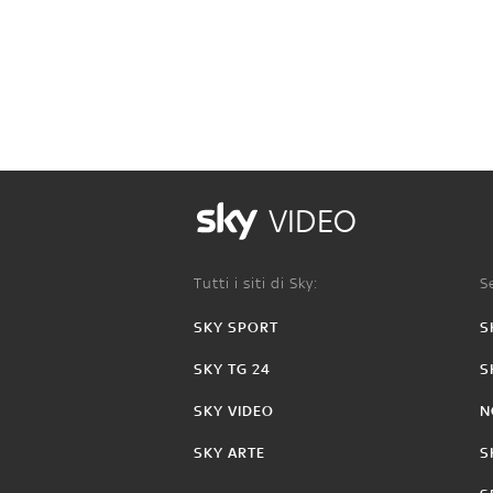
VIDEO
Tutti i siti di Sky:
Se
SKY SPORT
S
SKY TG 24
S
SKY VIDEO
N
SKY ARTE
S