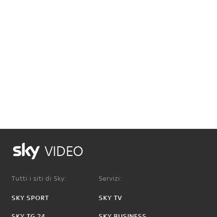
VIDEO
Tutti i siti di Sky:
Servizi:
SKY SPORT
SKY TV
SKY TG 24
SKY BUSINESS