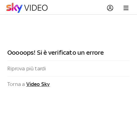
Ooooops! Si è verificato un errore
Riprova più tardi
Torna a
Video Sky