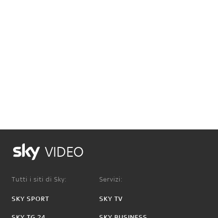
VIDEO
Tutti i siti di Sky:
Servizi:
SKY SPORT
SKY TV
SKY TG 24
SKY BUSINESS