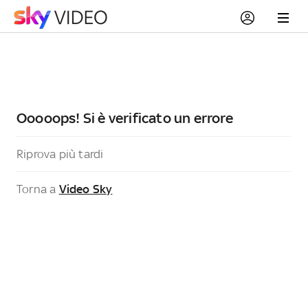
Ooooops! Si è verificato un errore
Riprova più tardi
Torna a
Video Sky