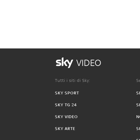
VIDEO
Tutti i siti di Sky:
Se
SKY SPORT
S
SKY TG 24
S
SKY VIDEO
N
SKY ARTE
S