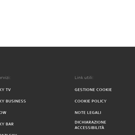
rvizi:
Link utili:
KY TV
GESTIONE COOKIE
KY BUSINESS
COOKIE POLICY
OW
NOTE LEGALI
DICHIARAZIONE
KY BAR
ACCESSIBILITÀ