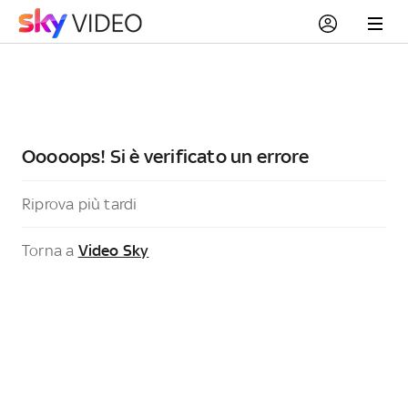
Ooooops! Si è verificato un errore
Riprova più tardi
Torna a
Video Sky