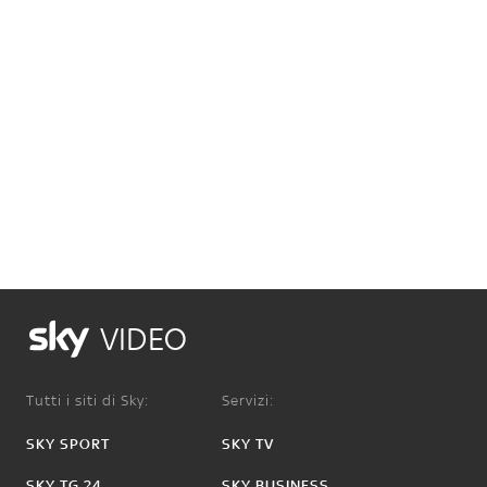
VIDEO
Tutti i siti di Sky:
Servizi:
SKY SPORT
SKY TV
SKY TG 24
SKY BUSINESS