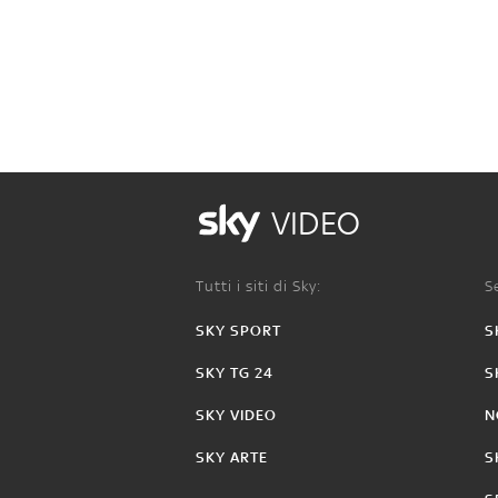
VIDEO
Tutti i siti di Sky:
Se
SKY SPORT
S
SKY TG 24
S
SKY VIDEO
N
SKY ARTE
S