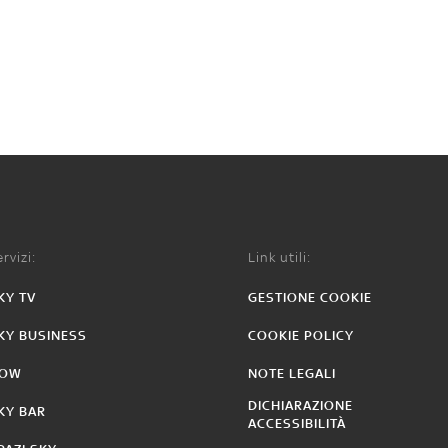
rvizi:
Link utili:
KY TV
GESTIONE COOKIE
KY BUSINESS
COOKIE POLICY
OW
NOTE LEGALI
DICHIARAZIONE
KY BAR
ACCESSIBILITÀ