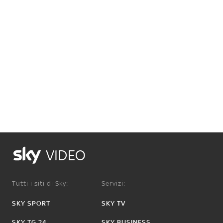
VIDEO
Tutti i siti di Sky:
Servizi:
SKY SPORT
SKY TV
SKY TG 24
SKY BUSINESS