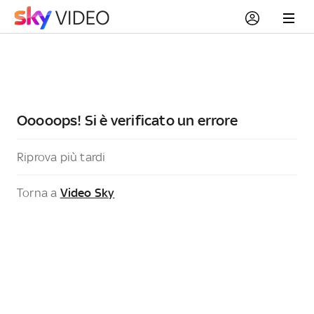
Ooooops! Si è verificato un errore
Riprova più tardi
Torna a
Video Sky