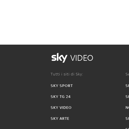
VIDEO
Tutti i siti di Sky:
Se
SKY SPORT
S
SKY TG 24
S
SKY VIDEO
N
SKY ARTE
S