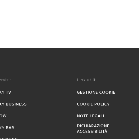
rvizi:
Link utili:
KY TV
GESTIONE COOKIE
KY BUSINESS
COOKIE POLICY
OW
NOTE LEGALI
DICHIARAZIONE
KY BAR
ACCESSIBILITÀ