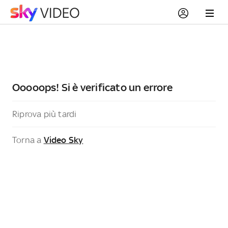
Ooooops! Si è verificato un errore
Riprova più tardi
Torna a
Video Sky