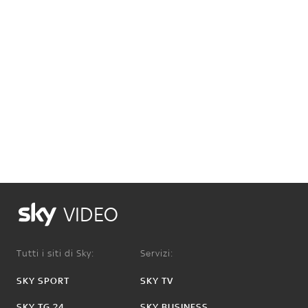
VIDEO
Tutti i siti di Sky:
Servizi:
SKY SPORT
SKY TV
SKY TG 24
SKY BUSINESS