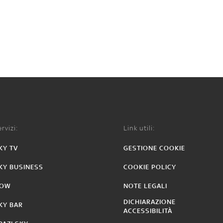
rvizi:
Link utili:
KY TV
GESTIONE COOKIE
KY BUSINESS
COOKIE POLICY
OW
NOTE LEGALI
DICHIARAZIONE
KY BAR
ACCESSIBILITÀ