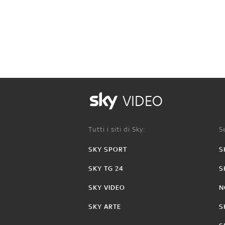
VIDEO
Tutti i siti di Sky:
Se
SKY SPORT
S
SKY TG 24
S
SKY VIDEO
N
SKY ARTE
S