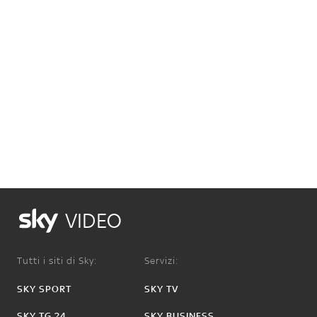
VIDEO
Tutti i siti di Sky:
Servizi:
SKY SPORT
SKY TV
SKY TG 24
SKY BUSINESS