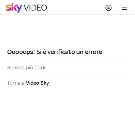
Ooooops! Si è verificato un errore
Riprova più tardi
Torna a
Video Sky