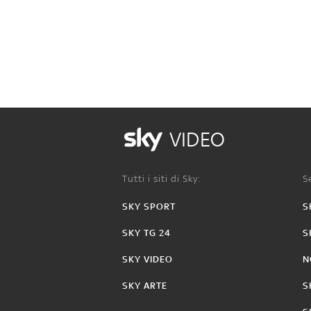
VIDEO
Tutti i siti di Sky:
Se
SKY SPORT
S
SKY TG 24
S
SKY VIDEO
N
SKY ARTE
S