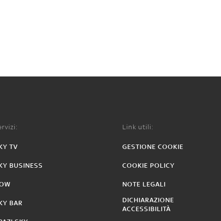
rvizi:
Link utili:
KY TV
GESTIONE COOKIE
KY BUSINESS
COOKIE POLICY
OW
NOTE LEGALI
DICHIARAZIONE
KY BAR
ACCESSIBILITÀ